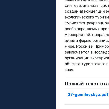
синтеза, анализа, сис
создания концепции эк
экологического туриз
туристско-рекреацион
особо охраняемых при
мероприятий, направл
виды и формы организ
мире, России и Примор
заключается в исслед
организации экотуриз
объекта туристского п
края.
Полный текст ста
27-gomilevskya.pdf