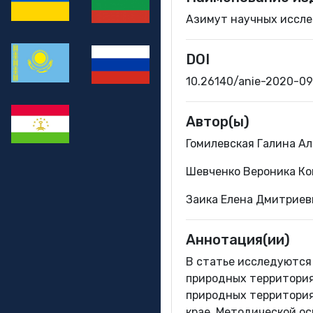
Азимут научных исслед
DOI
10.26140/anie-2020-0
Автор(ы)
Гомилевская Галина А
Шевченко Вероника Ко
Заика Елена Дмитриев
Аннотация(ии)
В статье исследуются
природных территория
природных территория
крае. Методической о