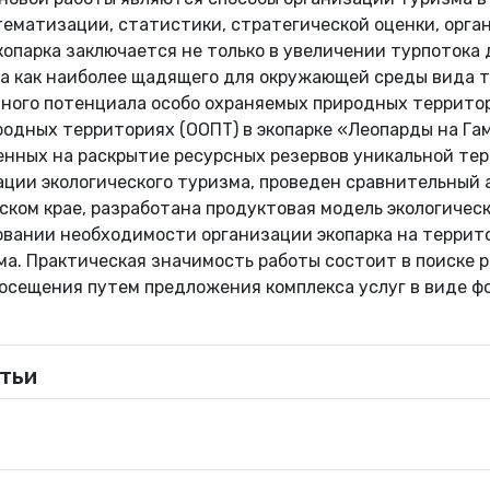
тематизации, статистики, стратегической оценки, орг
опарка заключается не только в увеличении турпотока 
ма как наиболее щадящего для окружающей среды вида т
ного потенциала особо охраняемых природных территор
родных территориях (ООПТ) в экопарке «Леопарды на Га
енных на раскрытие ресурсных резервов уникальной тер
ации экологического туризма, проведен сравнительный 
ском крае, разработана продуктовая модель экологичес
овании необходимости организации экопарка на террит
ма. Практическая значимость работы состоит в поиске
осещения путем предложения комплекса услуг в виде ф
тьи