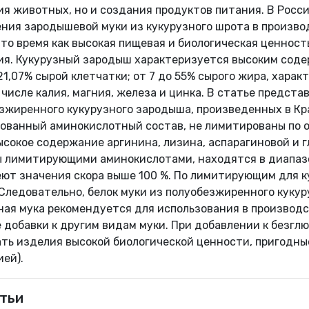
ния животных, но и создания продуктов питания. В Рос
ния зародышевой муки из кукурузного шрота в производ
в то время как высокая пищевая и биологическая ценнос
я. Кукурузный зародыш характеризуется высоким содерж
21,07% сырой клетчатки; от 7 до 55% сырого жира, хар
м числе калия, магния, железа и цинка. В статье предс
езжиренного кукурузного зародыша, произведенных в К
ованный аминокислотный состав, не лимитированы по о
сокое содержание аргинина, лизина, аспарагиновой и 
ы лимитирующими аминокислотами, находятся в диапазо
еют значения скора выше 100 %. По лимитирующим для
 Следовательно, белок муки из полуобезжиренного кук
ная мука рекомендуется для использования в производс
ве добавки к другим видам муки. При добавлении к безгл
ать изделия высокой биологической ценности, пригодны
ей).
тьи