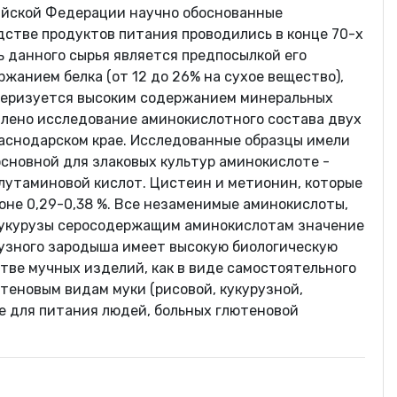
сийской Федерации научно обоснованные
стве продуктов питания проводились в конце 70-х
ть данного сырья является предпосылкой его
анием белка (от 12 до 26% на сухое вещество),
актеризуется высоким содержанием минеральных
тавлено исследование аминокислотного состава двух
раснодарском крае. Исследованные образцы имели
сновной для злаковых культур аминокислоте -
глутаминовой кислот. Цистеин и метионин, которые
не 0,29-0,38 %. Все незаменимые аминокислоты,
 кукурузы серосодержащим аминокислотам значение
урузного зародыша имеет высокую биологическую
тве мучных изделий, как в виде самостоятельного
ютеновым видам муки (рисовой, кукурузной,
е для питания людей, больных глютеновой