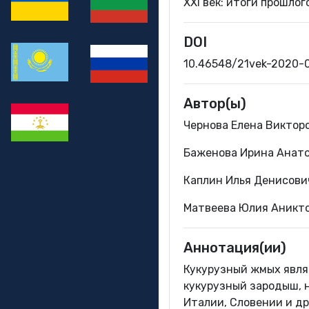
XXI век: итоги прошлог
DOI
10.46548/21vek-2020-
Автор(ы)
Чернова Елена Виктор
Баженова Ирина Анато
Каплин Илья Денисови
Матвеева Юлия Аникто
Аннотация(ии)
Кукурузный жмых явля
кукурузный зародыш, н
Италии, Словении и д