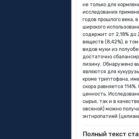
не только для кормле
исследования примене
годов прошлого века, 
широкого использовани
содержит от 2,18% до 
веществ (8,42%), в то
видов муки из полуоб
достаточно сбалансир
лизину. Обнаружено вы
являются для кукуруз
кроме триптофана, им
скора равняется 114%.
ценность. Исследован
сырья, так и в качест
овсяной) можно получ
энтнропатией (целиаки
Полный текст ста