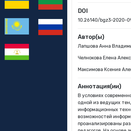
DOI
10.26140/bgz3-2020-
Автор(ы)
Лапшова Анна Владими
Челнокова Елена Алек
Максимова Ксения Але
Аннотация(ии)
В условиях современн
одной из ведущих тен
информационных техно
возможностей информа
проанализированы раз
педагогов. На основе