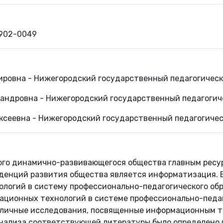
0902-0049
ровна - Нижегородский государственный педагогичес
сандровна - Нижегородский государственный педагоги
ксеевна - Нижегородский государственный педагогиче
ого динамично-развивающегося общества главным ресу
денций развития общества является информатизация. 
логий в систему профессионально-педагогического обр
ционных технологий в системе профессионально-педаг
личные исследования, посвященные информационным те
 анализа соответствующей литературы было определено