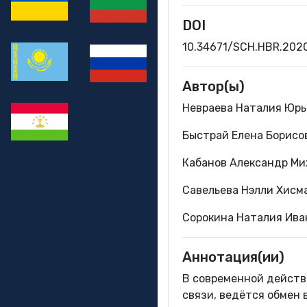
DOI
10.34671/SCH.HBR.202
Автор(ы)
Невраева Наталия Юрье
Быстрай Елена Борисо
Кабанов Александр Мих
Савельева Нэлли Хисма
Сорокина Наталия Ива
Аннотация(ии)
В современной действ
связи, ведётся обмен