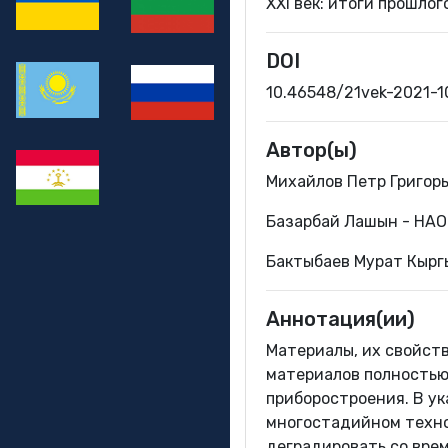
XXI век: итоги прошлог
DOI
10.46548/21vek-2021-
Автор(ы)
Михайлов Петр Григор
Базарбай Лашын - НАО
Бактыбаев Мурат Кырг
Аннотация(ии)
Материалы, их свойст
материалов полностью
приборостроения. В у
многостадийном техно
деградировать со вре