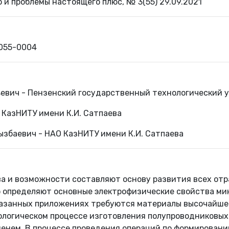
о и проблемы настоящего плюс, № 3(55) 29.09.2021
1055-0004
ьевич - Пензенский государственный технологический 
 КазНИТУ имени К.И. Сатпаева
ызбаевич - НАО КазНИТУ имени К.И. Сатпаева
ва и возможности составляют основу развития всех отр
 определяют основные электрофизические свойства мик
казанных приложениях требуются материалы высочайшей
логическом процессе изготовления полупроводниковых
менем. В процессе проведения операций по формировани