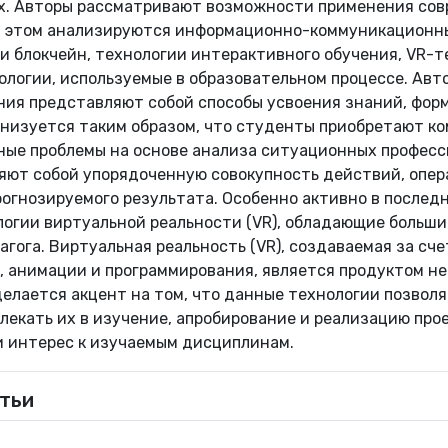
х. Авторы рассматривают возможности применения со
ри этом анализируются информационно-коммуникационн
и блокчейн, технологии интерактивного обучения, VR-т
логии, используемые в образовательном процессе. Авт
ния представляют собой способы усвоения знаний, форм
анизуется таким образом, что студенты приобретают к
ные проблемы на основе анализа ситуационных професс
яют собой упорядоченную совокупность действий, опе
огнозируемого результата. Особенно активно в последн
логии виртуальной реальности (VR), обладающие больш
агога. Виртуальная реальность (VR), создаваемая за с
, анимации и программирования, является продуктом не
делается акцент на том, что данные технологии позвол
лекать их в изучение, апробирование и реализацию прое
 интерес к изучаемым дисциплинам.
тьи