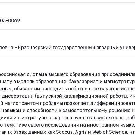
903-0069
евна - Красноярский государственный аграрный униве
 российская система высшего образования присоединила
чатую модель образования: бакалавриат и магистратура
еным, обязанным проводить собственное научное иссле
 диссертации (выпускной квалификационной работы, им
й магистрантом проблемы позволяет дифференцировать
 навыкам и способности к самостоятельному решению н
ийся магистратуры аграрного вуза сталкивается с нео
о тематике своего исследования на иностранном языке
 таких базах данных как Scopus, Agris и Web of Science,