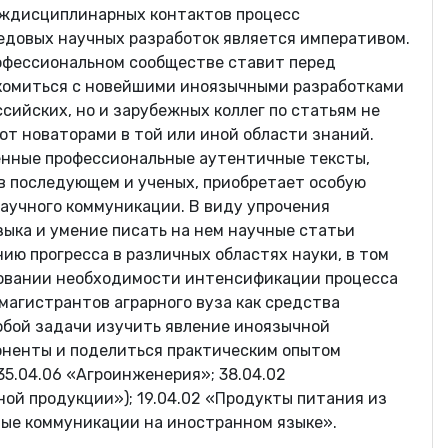
междисциплинарных контактов процесс
едовых научных разработок является императивом.
офессиональном сообществе ставит перед
комиться с новейшими иноязычными разработками
ссийских, но и зарубежных коллег по статьям не
т новаторами в той или иной области знаний.
енные профессиональные аутентичные тексты,
в последующем и ученых, приобретает особую
аучного коммуникации. В виду упрочения
зыка и умение писать на нем научные статьи
ию прогресса в различных областях науки, в том
сновании необходимости интенсификации процесса
агистрантов аграрного вуза как средства
обой задачи изучить явление иноязычной
оненты и поделиться практическим опытом
5.04.06 «Агроинженерия»; 38.04.02
ой продукции»); 19.04.02 «Продукты питания из
ые коммуникации на иностранном языке».