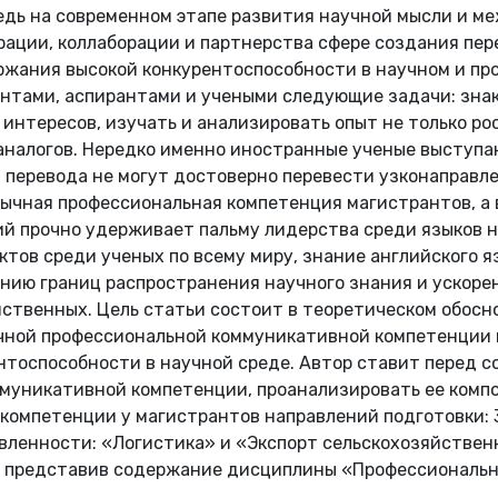
ведь на современном этапе развития научной мысли и 
ации, коллаборации и партнерства сфере создания пер
жания высокой конкурентоспособности в научном и пр
нтами, аспирантами и учеными следующие задачи: зна
 интересов, изучать и анализировать опыт не только ро
налогов. Нередко именно иностранные ученые выступаю
 перевода не могут достоверно перевести узконаправл
ычная профессиональная компетенция магистрантов, а 
ий прочно удерживает пальму лидерства среди языков н
ов среди ученых по всему миру, знание английского я
ию границ распространения научного знания и ускорен
яйственных. Цель статьи состоит в теоретическом обо
ной профессиональной коммуникативной компетенции м
нтоспособности в научной среде. Автор ставит перед с
муникативной компетенции, проанализировать ее комп
компетенции у магистрантов направлений подготовки: 3
ленности: «Логистика» и «Экспорт сельскохозяйственн
, представив содержание дисциплины «Профессиональн