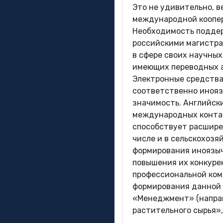
Это не удивительно, 
международной коопер
Необходимость поддер
российскими магистра
в сфере своих научных
имеющих переводных а
Электронные средства
соответственно инояз
значимость. Английск
международных контакт
способствует расширен
числе и в сельскохоз
формирования иноязыч
повышения их конкуре
профессиональной ком
формирования данной 
«Менеджмент» (направ
растительного сырья»