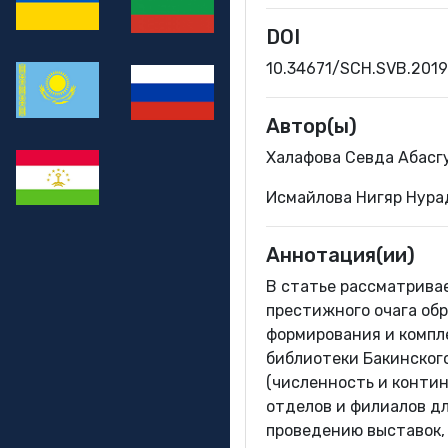
DOI
10.34671/SCH.SVB.2019
Автор(ы)
Халафова Севда Абасг
Исмайлова Нигяр Нура
Аннотация(ии)
В статье рассматривае
престижного очага обр
формирования и компл
библиотеки Бакинского
(численность и контин
отделов и филиалов д
проведению выставок,