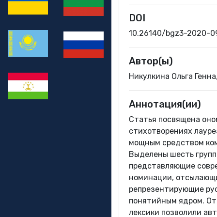
DOI
10.26140/bgz3-2020-
Автор(ы)
Никулкина Ольга Генн
Аннотация(ии)
Статья посвящена оно
стихотворениях лауреа
мощным средством ком
Выделены шесть групп
представляющие совре
номинации, отсылающи
репрезентирующие рус
понятийным ядром. От
лексики позволили авт