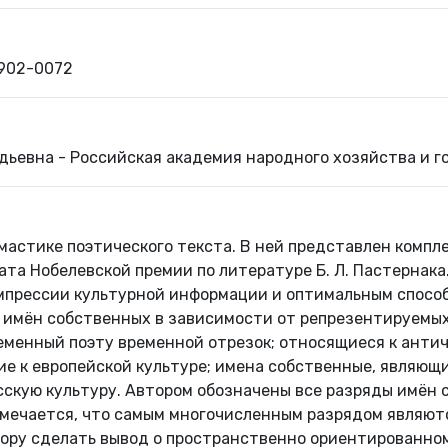
0902-0072
адьевна - Российская академия народного хозяйства и 
мастике поэтического текста. В ней представлен компл
та Нобелевской премии по литературе Б. Л. Пастернака
прессии культурной информации и оптимальным способо
 имён собственных в зависимости от репрезентируемы
менный поэту временной отрезок; относящиеся к антич
е к европейской культуре; имена собственные, являющи
скую культуру. Автором обозначены все разряды имён 
мечается, что самым многочисленным разрядом являют
ору сделать вывод о пространственно ориентированном 