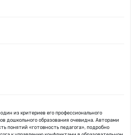
 один из критериев его профессионального
тов дошкольного образования очевидна. Авторами
ть понятий «готовность педагога», подробно
гога к управлению конфликтами в образовательном