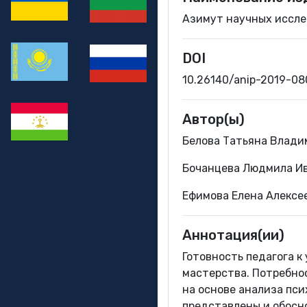
Азимут научных исслед
DOI
10.26140/anip-2019-0
Автор(ы)
Белова Татьяна Влади
Бочанцева Людмила Ив
Ефимова Елена Алексе
Аннотация(ии)
Готовность педагога к
мастерства. Потребно
на основе анализа пс
представлены и обосн