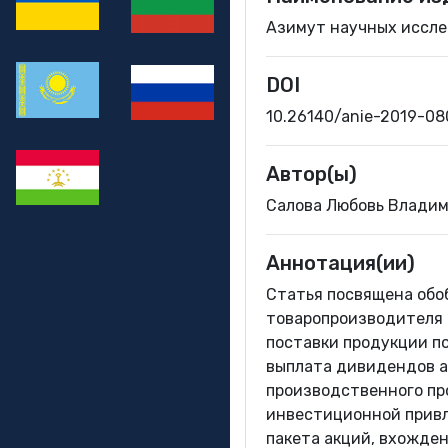
Азимут научных исслед
DOI
10.26140/anie-2019-0
Автор(ы)
Салова Любовь Владим
Аннотация(ии)
Статья посвящена обо
товаропроизводителя 
поставки продукции п
выплата дивидендов а
производственного про
инвестиционной привл
пакета акций, вхожден