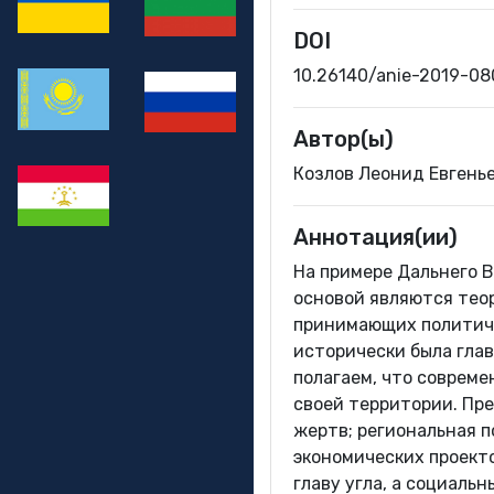
DOI
10.26140/anie-2019-0
Автор(ы)
Козлов Леонид Евгень
Аннотация(ии)
На примере Дальнего 
основой являются тео
принимающих политиче
исторически была глав
полагаем, что соврем
своей территории. Пре
жертв; региональная 
экономических проекто
главу угла, а социал