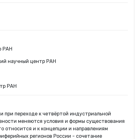
р РАН
кий научный центр РАН
нтр РАН
и при переходе к четвёртой индустриальной
ивности меняются условия и формы существования
то относится и к концепции и направлениям
риферийных регионов России - сочетание