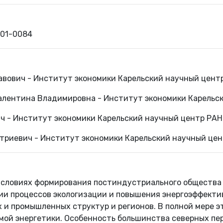
901-0084
авович - Институт экономики Карельский научный цент
алентина Владимировна - Институт экономики Карельс
ч - Институт экономики Карельский научный центр РАН
триевич - Институт экономики Карельский научный це
 условиях формирования постиндустриального общества 
ии процессов экологизации и повышения энергоэффект
и промышленных структур и регионов. В полной мере э
мой энергетики. Особенность большинства северных пе