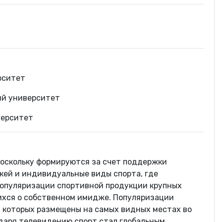
рситет
ий университет
верситет
поскольку формируются за счет поддержки
ккей и индивидуальные виды спорта, где
популяризации спортивной продукции крупных
ящихся о собственном имидже. Популяризации
ы которых размещены на самых видных местах во
одаря телевидению спорт стал глобальным