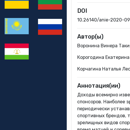
DOI
10.26140/anie-2020-0
Автор(ы)
Воронина Винера Таки
Корогодина Екатерина
Корчагина Наталья Ле
Аннотация(ии)
Доходы всемирно изве
спонсоров. Наиболее з
периодически устанав
спортивных брендов, т
зрелищных видов спорт
время матчей и сорев