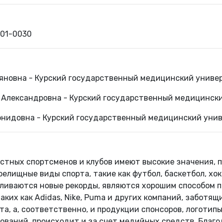
901-0030
яновна - Курский государственный медицинский униве
 Александровна - Курский государственный медицинск
онидовна - Курский государственный медицинский уни
стных спортсменов и клубов имеют высокие значения, 
релищные виды спорта, такие как футбол, баскетбол, хо
ливаются новые рекорды, являются хорошим способом 
аких как Adidas, Nike, Puma и других компаний, забот
а, а, соответственно, и продукции спонсоров, логотип
нований, происходит и за счет медийных средств. Благ