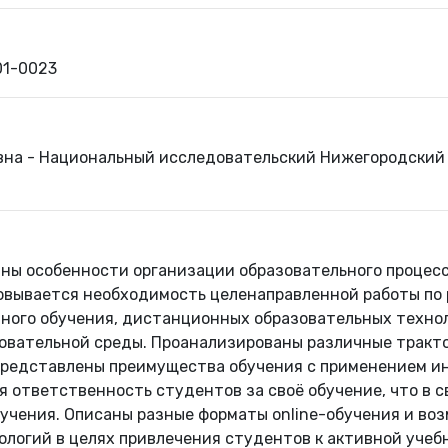
01-0023
а - Национальный исследовательский Нижегородский г
аны особенности организации образовательного процес
новывается необходимость целенаправленной работы по
ного обучения, дистанционных образовательных технол
вательной среды. Проанализированы различные тракт
Представлены преимущества обучения с применением и
 ответственность студентов за своё обучение, что в 
учения. Описаны разные форматы online-обучения и в
ологий в целях привлечения студентов к активной учеб