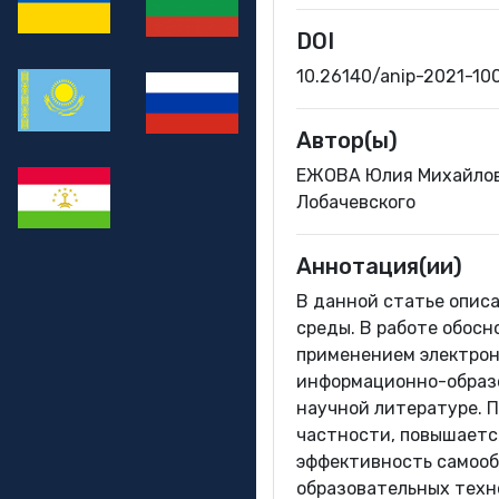
DOI
10.26140/anip-2021-10
Автор(ы)
ЕЖОВА Юлия Михайловн
Лобачевского
Аннотация(ии)
В данной статье опис
среды. В работе обос
применением электрон
информационно-образо
научной литературе. 
частности, повышается
эффективность самооб
образовательных техн